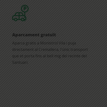
Aparcament gratuït
Aparca gratis a Monistrol Vila i puja
directament al Cremallera, l'únic transport
que et porta fins al bell mig del recinte del
Santuari.