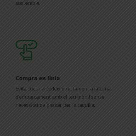
sostenible.
Compra en línia
Evita cues i accedeix directament a la zona
d’embarcament amb el teu mòbil sense
necessitat de passar per la taquilla.