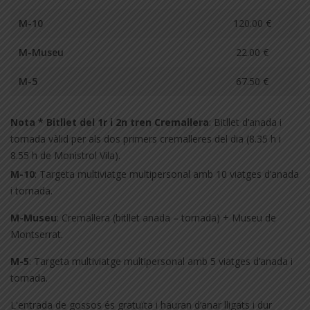
M-10
120.00 €
M-Museu
22.00 €
M-5
67.50 €
Nota * Bitllet del 1r i 2n tren Cremallera
: Bitllet d’anada i
tornada vàlid per als dos primers cremalleres del dia (8.35 h i
8.55 h de Monistrol Vila).
M-10
: Targeta multiviatge multipersonal amb 10 viatges d’anada
i tornada.
M-Museu
: Cremallera (bitllet anada – tornada) + Museu de
Montserrat.
M-5
: Targeta multiviatge multipersonal amb 5 viatges d’anada i
tornada.
L'entrada de gossos és gratuïta i hauran d’anar lligats i dur