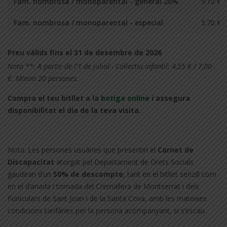
Fam. nombrosa / monoparental - general 20%
9.10 €
Fam. nombrosa / monoparental - especial
5.70 €
Preu vàlids fins el 31 de desembre de 2026
Nota **: A partir de l'1 de juliol - Col·lectiu infantil: 4,55 € / 7,00
€. Mínim 20 persones.
Compra el teu bitllet a la
botiga online
i assegura
disponibilitat el dia de la teva visita.
Nota: Les persones usuàries que presentin el
Carnet de
Discapacitat
atorgat pel Departament de Drets Socials
gaudiran d’un
50% de descompte
, tant en el bitllet senzill com
en el d’anada i tornada del Cremallera de Montserrat i dels
Funiculars de Sant Joan i de la Santa Cova, amb les mateixes
condicions tarifàries per la persona acompanyant, si s’escau.