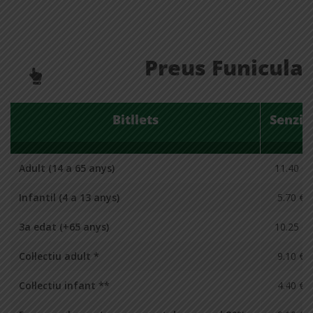
Preus Funicular
Bitllets
Senzill
Adult (14 a 65 anys)
11.40 €
Infantil (4 a 13 anys)
5.70 €
3a edat (+65 anys)
10.25 €
Col·lectiu adult *
9.10 €
Col·lectiu infant **
4.40 €