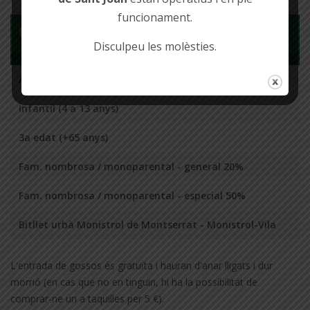
funcionament.
Bitllet
Disculpeu les molèsties.
Adult (14 a 65 anys)
Infantil (4 a 13 anys)
3a edat (+65 anys)
Fam. nombrosa / monoparental - general 20%
Fam. nombrosa / monoparental - especial 50%
Bitllet urbà Monistrol de Montserrat - Monistrol-Vila
L'entrada de gossos és gratuïta i hauran d'anar lligats i dur
morrió (en cas que no en tinguin, hi ha la possibilitat de
comprar-ne un a taquilles per 5 €).