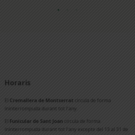
Horaris
El
Cremallera de Montserrat
circula de forma
ininterrompuda durant tot l'any.
El
Funicular de Sant Joan
circula de forma
ininterrompuda durant tot l'any excepte del 13 al 31 de