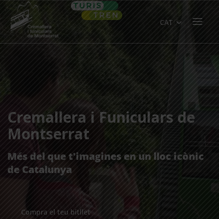
Skip
Home
to
Menu
CAT
content
Cremallera i Funiculars de
Montserrat
Més del que t'imagines en un lloc icònic
de Catalunya
Compra el teu bitllet