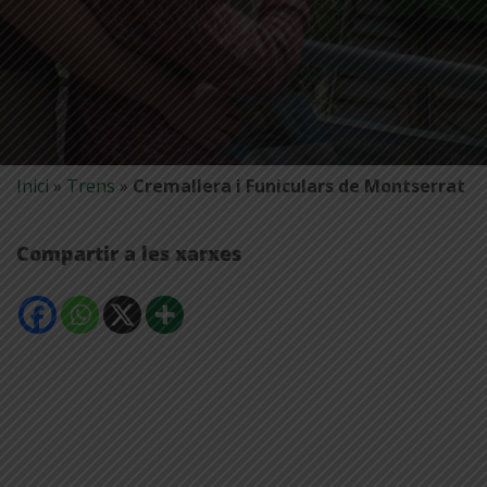
Inici
»
Trens
»
Cremallera i Funiculars de Montserrat
Compartir a les xarxes
Comparteix
Comparteix
Comparteix
Mostra
a
a
a
més
Facebook
Whatsapp
X
opcions