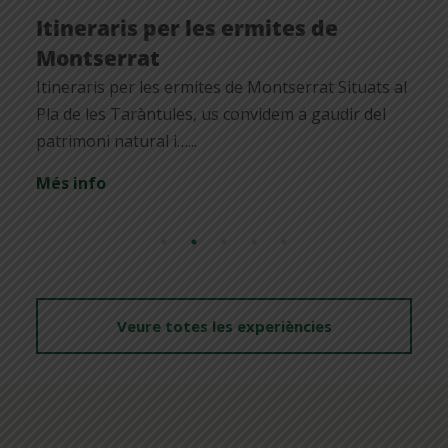
neraris per les ermites de
Ex
ntserrat
Acti
inte
eraris per les ermites de Montserrat Situats al
virt
de les Taràntules, us convidem a gaudir del
bene
imoni natural i…...
Més
 info
Veure totes les experiències