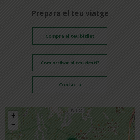
Prepara el teu viatge
Compra el teu bitllet
Com arribar al teu destí?
Contacta
+
−