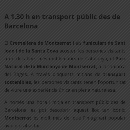
per
A 1.30 h en transport públic des de
compartir
Barcelona
El
Cremallera de Montserrat
i els
funiculars de Sant
Joan i de la Santa Cova
acosten les persones visitants
a un dels llocs més emblemàtics de Catalunya, el
Parc
Natural de la Muntanya de
Montserrat
, a la comarca
del Bages. A través d'aquests mitjans de
transport
sostenibles
, les persones visitants tenen l'oportunitat
de viure una experiència única en plena naturalesa.
A només una hora i mitja en transport públic des de
Barcelona, es pot descobrir aquest lloc tan icònic.
Montserrat
és molt més del que l'imaginari popular
avui pot abastar.