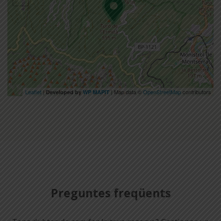
Leaflet
|
| Map data ©
OpenStreetMap
contributors
Developed by
WP MAPIT
Preguntes freqüents